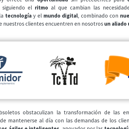
siguiendo el
ritmo
al que cambian las necesidad
la
tecnología
y el
mundo digital
, combinado con
nue
ue nuestros clientes encuentren en nosotros
un aliado 
soletos obstaculizan la transformación de las emp
 de mantenerse al día con las demandas de los clien
os ágiles e inteligentes,
apoyados por las
tecnologí