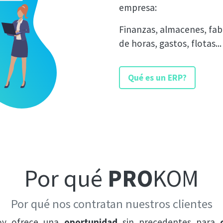
empresa:
Finanzas, almacenes, fab
de horas, gastos, flotas..
Qué es un ERP?
Por qué
PRO
KOM
Por qué nos contratan nuestros clientes
y ofrece una
oportunidad
sin precedentes para