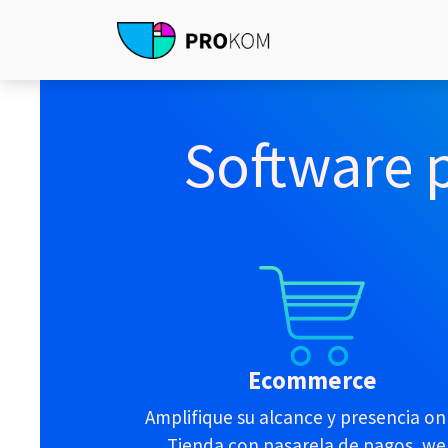
Software 
Ecommerce
Amplifique su alcance y presencia onl
Tienda con pasarela de pagos, w