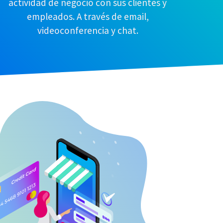
actividad de negocio con sus clientes y
empleados. A través de email,
videoconferencia y chat.