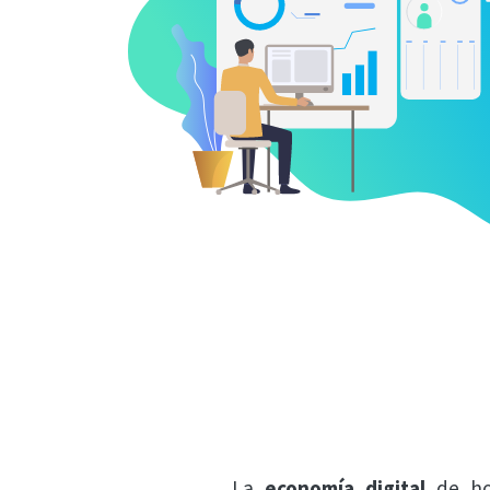
La
economía digital
de ho