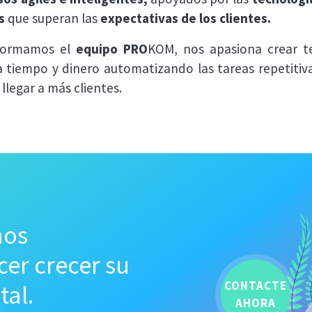
s
que superan las
expectativas de los clientes.
 formamos el
equipo PRO
KOM, nos apasiona crear te
 tiempo y dinero automatizando las tareas repetitiva
legar a más clientes.
mos
er crecer su
CONTACTE
tal.
AHORA