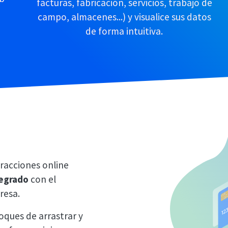
facturas, fabricación, servicios, trabajo de
campo, almacenes...) y visualice sus datos
de forma intuitiva.
racciones online
tegrado
con el
resa.
oques de arrastrar y