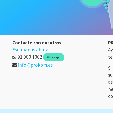
Contacte con nosotros
P
Escríbanos ahora
Ay
91 060 1002
te
Whatsapp
info@prokom.es
Si
su
as
ne
co